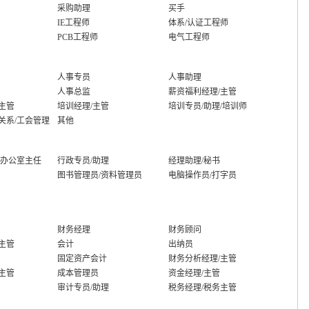
采购助理
买手
IE工程师
体系/认证工程师
PCB工程师
电气工程师
人事专员
人事助理
人事总监
薪资福利经理/主管
主管
培训经理/主管
培训专员/助理/培训师
关系/工会管理
其他
/办公室主任
行政专员/助理
经理助理/秘书
图书管理员/资料管理员
电脑操作员/打字员
财务经理
财务顾问
主管
会计
出纳员
固定资产会计
财务分析经理/主管
主管
成本管理员
资金经理/主管
审计专员/助理
税务经理/税务主管