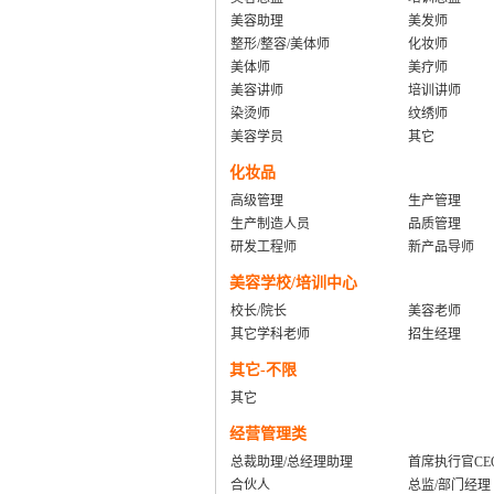
美容助理
美发师
整形/整容/美体师
化妆师
美体师
美疗师
美容讲师
培训讲师
染烫师
纹绣师
美容学员
其它
化妆品
高级管理
生产管理
生产制造人员
品质管理
研发工程师
新产品导师
美容学校/培训中心
校长/院长
美容老师
其它学科老师
招生经理
其它-不限
其它
经营管理类
总裁助理/总经理助理
首席执行官CE
合伙人
总监/部门经理