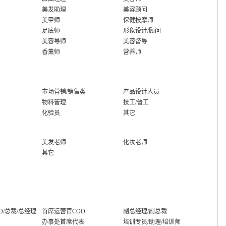
美发助理
美容顾问
美甲师
保健按摩师
足底师
形象设计/顾问
美容导师
美容督导
香薰师
营养师
市场营销/销售类
产品设计人员
物料管理
技工/普工
化验员
其它
美发老师
化妆老师
其它
O/总裁/总经理
首席运营官COO
副总经理/副总裁
办事处首席代表
培训专员/助理/培训师