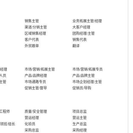
销售主管
业务拓展主管/经理
渠道/分销主管
大客户经理
区域销售经理
团购经理/主管
客户代表
销售代表
外贸跟单
翻译
展经理
市场/营销/拓展主管
市场/营销/拓展专员
人员
产品/品牌经理
产品/品牌主管
主管
市场通路专员
市场企划经理/主管
促销主管/督导
促销员/导购
工程师
质量/安全管理
项目总监
营运经理
营运主管
/领班/组长
化验员
生产总监
采购总监
采购经理