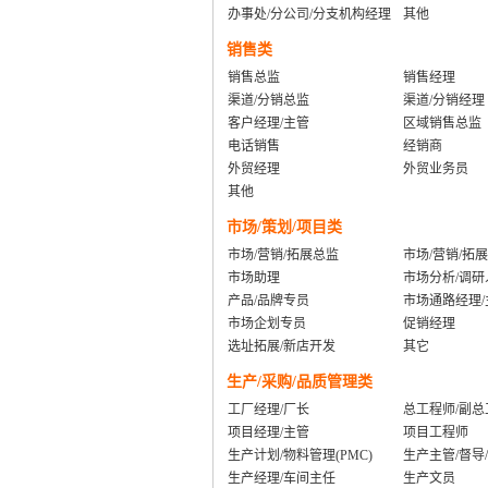
办事处/分公司/分支机构经理
其他
销售类
销售总监
销售经理
渠道/分销总监
渠道/分销经理
客户经理/主管
区域销售总监
电话销售
经销商
外贸经理
外贸业务员
其他
市场/策划/项目类
市场/营销/拓展总监
市场/营销/拓
市场助理
市场分析/调研
产品/品牌专员
市场通路经理/
市场企划专员
促销经理
选址拓展/新店开发
其它
生产/采购/品质管理类
工厂经理/厂长
总工程师/副总
项目经理/主管
项目工程师
生产计划/物料管理(PMC)
生产主管/督导
生产经理/车间主任
生产文员