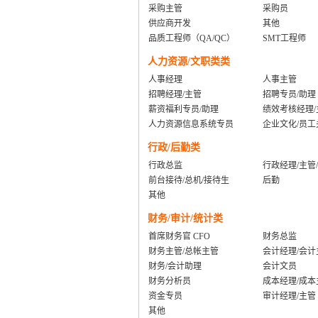
采购主管
采购员
供应商开发
其他
品质工程师（QA/QC）
SMT工程师
人力资源/文职类类
人事经理
人事主管
招聘经理/主管
招聘专员/助理
薪资福利专员/助理
绩效考核经理/
人力资源信息系统专员
企业文化/员工
行政/后勤类
行政总监
行政经理/主管
前台接待/总机/接待生
后勤
其他
财务/审计/统计类
首席财务官 CFO
财务总监
财务主管/总帐主管
会计经理/会计
财务/会计助理
会计文员
财务分析员
成本经理/成本
资金专员
审计经理/主管
其他