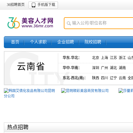
36招聘首页
手机版下载
首页
个人求职
企业招聘
院校招聘
华东-华北：
北京
上海
江苏
浙江
山
云南省
华中-华南：
深圳
广州
湖北
湖南
东北-西北(南)：
陕西
四川
辽宁
云南
全
热点招聘