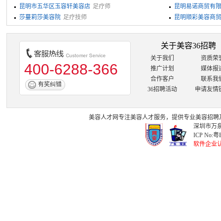
昆明市五华区玉容轩美容店
足疗师
昆明易诺商贸有
莎蔓莉莎美容院
足疗技师
昆明顺彩美容商
关于美容36招聘
关于我们
资质荣
400-6288-366
推广计划
媒体报
合作客户
联系我
有奖纠错
36招聘活动
申请友情
美容人才网
专注
美容人才
服务，提供专业
美容招聘
深圳市万泉
ICP No:
粤B
软件企业